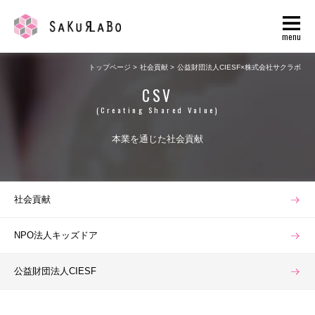
menu
トップページ
社会貢献
公益財団法人CIESF×株式会社サクラボ
CSV
(Creating Shared Value)
本業を通じた社会貢献
社会貢献
NPO法人キッズドア
公益財団法人CIESF